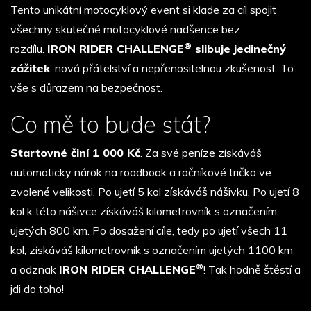
Tento unikátní motocyklový event si klade za cíl spojit
všechny skutečné motocyklové nadšence bez
®
rozdílu.
IRON RIDER CHALLENGE
slibuje jedinečný
zážitek
, nová přátelství a nepřenositelnou zkušenost. To
vše s důrazem na bezpečnost.
Co mě to bude stát?
Startovné činí 1 000 Kč
. Za své peníze získáváš
automaticky nárok na roadbook a ročníkové tričko ve
zvolené velikosti. Po ujetí 5 kol získáváš nášivku. Po ujetí 8
kol k této nášivce získáváš kilometrovník s označením
ujetých 800 km. Po dosažení cíle, tedy po ujetí všech 11
kol, získáváš kilometrovník s označením ujetých 1100 km
®
a odznak
IRON RIDER CHALLENGE
! Tak hodně štěstí a
jdi do toho!