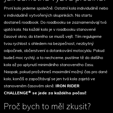
První kolo jedeme společně. Ostatní kola individuálně nebo
v individuálně vytvořených skupinkách. Na startu
dostaneš roadbook. Do roadbooku se zaznamenávají tvá
ujatá kola. Na každé kolo je v roadbooku stanovené
časové okno, do kterého se musíš vejít. Tím regulujeme
tvou rychlost s ohledem na bezpečnost, nezbytný
odpočinek, občerstvení a dotankování motocyklu. Pokud
budeš moc rychlý, a to nechceme, pustíme tě do dalšího
kola až po uplynutí minimálního stanoveného času.
Naopak, pokud prošvihneš maximální možný čas pro dané
kolo, končíš a započítávají se jen tvá kola zajetá ve
stanoveném časovém okně.
IRON RIDER
®
CHALLENGE
se jede za každého počasí!
Proč bych to měl zkusit?