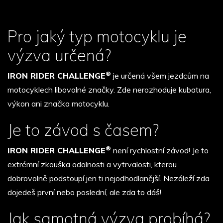
Pro jaký typ motocyklu je
výzva určená?
®
IRON RIDER CHALLENGE
je určená všem jezdcům na
motocyklech libovolné značky. Zde nerozhoduje kubatura,
výkon ani značka motocyklu.
Je to závod s časem?
®
IRON RIDER CHALLENGE
není rychlostní závod! Je to
extrémní zkouška odolnosti a vytrvalosti, kterou
dobrovolně podstoupí jen ti nejodhodlanější. Nezáleží zda
dojedeš první nebo poslední, ale zda to dáš!
Jak samotná výzva probíhá?