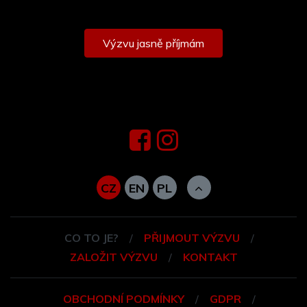
Výzvu jasně příjmám
CZ
EN
PL
CO TO JE?
PŘIJMOUT VÝZVU
ZALOŽIT VÝZVU
KONTAKT
OBCHODNÍ PODMÍNKY
GDPR